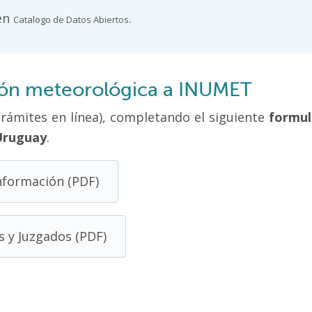
 en
.
Catalogo de Datos Abiertos
ción meteorológica a INUMET
(Trámites en línea), completando el siguiente
formul
Uruguay
.
información (PDF)
as y Juzgados (PDF)