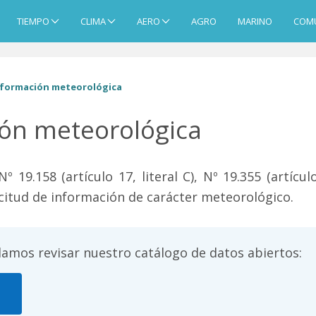
TIEMPO
CLIMA
AERO
AGRO
MARINO
COM
nformación meteorológica
ión meteorológica
 19.158 (artículo 17, literal C), Nº 19.355 (artícul
citud de información de carácter meteorológico.
amos revisar nuestro catálogo de datos abiertos:
→