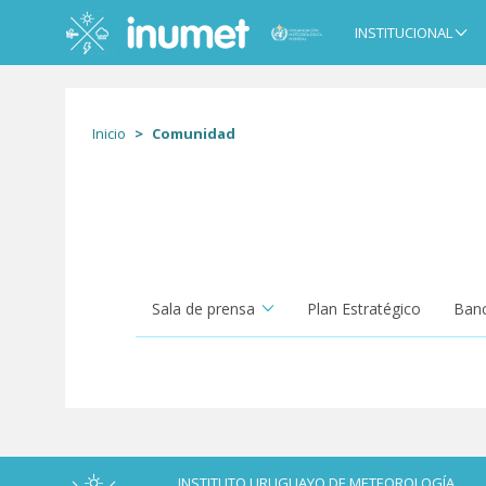
Pasar
al
INSTITUCIONAL
Main
contenido
navigation
principal
Inicio
Comunidad
Sala de prensa
Plan Estratégico
Banc
INSTITUTO URUGUAYO DE METEOROLOGÍA