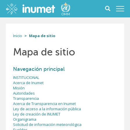
Pasar
al
Toggle
Toggl
contenido
search
navig
principal
form
Inicio
Mapa de sitio
Mapa de sitio
Navegación principal
INSTITUCIONAL
Acerca de Inumet
Misión
Autoridades
Transparencia
Acerca de Transparencia en Inumet
Ley de acceso a la información pública
Ley de creación de INUMET
Organigrama
Solicitud de información meteorológica
Sueldos