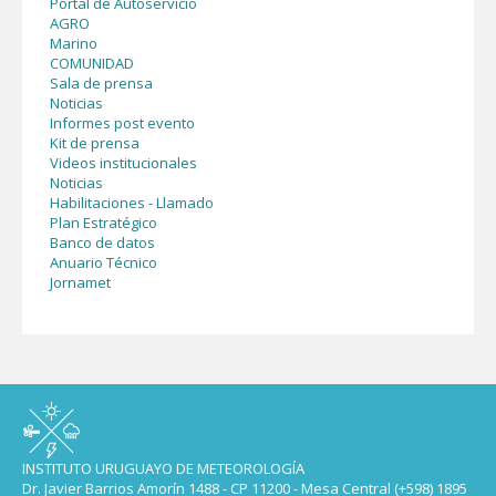
Portal de Autoservicio
AGRO
Marino
COMUNIDAD
Sala de prensa
Noticias
Informes post evento
Kit de prensa
Videos institucionales
Noticias
Habilitaciones - Llamado
Plan Estratégico
Banco de datos
Anuario Técnico
Jornamet
INSTITUTO URUGUAYO DE METEOROLOGÍA
Dr. Javier Barrios Amorín 1488 - CP 11200 - Mesa Central (+598) 1895