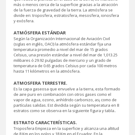
más o menos cerca de la superficie gracias a la atracción
de la fuerza de gravedad de la tierra. La atmósfera se
divide en: troposfera, estratosfera, mesosfera, ionosfera
y exósfera.
ATMÓSFERA ESTÁNDAR
Según la Organización Internacional de Aviación Civil
(siglas en inglés, OACI) la atmósfera estándar fija una
temperatura promedio a nivel del mar de 15 grados
Celsius, una presión estándar a nivel del mar de 1,013.25
milibares ó 29.92 pulgadas de mercurio y un grado de
temperatura de 0.65 grados Celsius por cada 100 metros
hasta 11 kilómetros en la atmósfera.
ATMOSFERA TERRESTRE.
Es la capa gaseosa que envuelve a la tierra, esta formado
de aire puro en combinación con otros gases como el
vapor de agua, ozono, anhídrido carbonizo, as¡ como de
partículas salidas. Est dividida según su temperatura en 8
estratos como se observa en la siguiente figura y tabla..
ESTRATO CARACTERÍSTICAS.
Troposfera Empieza en la superficie y alcanza una altitud
de 8 Km en los polos y 18 Km en el Ecuador. En la