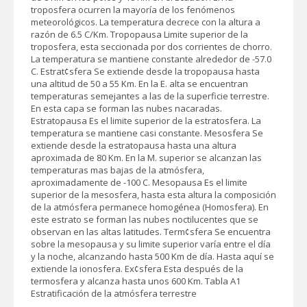
troposfera ocurren la mayoría de los fenómenos
meteorológicos. La temperatura decrece con la altura a
razón de 6.5 C/Km. Tropopausa Limite superior de la
troposfera, esta seccionada por dos corrientes de chorro.
La temperatura se mantiene constante alrededor de -57.0
C. Estrat¢sfera Se extiende desde la tropopausa hasta
una altitud de 50 a 55 Km. En la E. alta se encuentran
temperaturas semejantes a las de la superficie terrestre.
En esta capa se forman las nubes nacaradas.
Estratopausa Es el limite superior de la estratosfera. La
temperatura se mantiene casi constante. Mesosfera Se
extiende desde la estratopausa hasta una altura
aproximada de 80 Km. En la M. superior se alcanzan las
temperaturas mas bajas de la atmósfera,
aproximadamente de -100 C. Mesopausa Es el limite
superior de la mesosfera, hasta esta altura la composición
de la atmósfera permanece homogénea (Homosfera). En
este estrato se forman las nubes noctilucentes que se
observan en las altas latitudes. Term¢sfera Se encuentra
sobre la mesopausa y su limite superior varía entre el día
y la noche, alcanzando hasta 500 Km de día. Hasta aquí se
extiende la ionosfera. Ex¢sfera Esta después de la
termosfera y alcanza hasta unos 600 Km. Tabla A1
Estratificación de la atmósfera terrestre