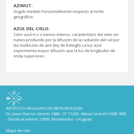
AZIMUT.
Angulo medido horizontalmente respecto al norte
geográfico.
AZUL DEL CIELO.
Color azul m s o menos intenso, característico del cielo sin
nubes producido por la difusión de la radiación del sol por
las moléculas de aire (ley de Raleigh). La luz azul
experimenta mayor difusión que la luz de longitudes de
onda superiores.
INSTITUTO URUGUAYO DE METEOROLOGÍA
Dr. Javier Barrios Amorín 1488 - CP 11200 - Mesa Central (+598) 1895
- Desde el interior 21895. Montevideo - Uruguay
Mapa de sitio