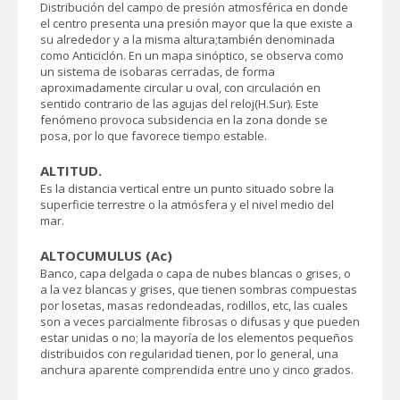
Distribución del campo de presión atmosférica en donde
el centro presenta una presión mayor que la que existe a
su alrededor y a la misma altura;también denominada
como Anticiclón. En un mapa sinóptico, se observa como
un sistema de isobaras cerradas, de forma
aproximadamente circular u oval, con circulación en
sentido contrario de las agujas del reloj(H.Sur). Este
fenómeno provoca subsidencia en la zona donde se
posa, por lo que favorece tiempo estable.
ALTITUD.
Es la distancia vertical entre un punto situado sobre la
superficie terrestre o la atmósfera y el nivel medio del
mar.
ALTOCUMULUS (Ac)
Banco, capa delgada o capa de nubes blancas o grises, o
a la vez blancas y grises, que tienen sombras compuestas
por losetas, masas redondeadas, rodillos, etc, las cuales
son a veces parcialmente fibrosas o difusas y que pueden
estar unidas o no; la mayoría de los elementos pequeños
distribuidos con regularidad tienen, por lo general, una
anchura aparente comprendida entre uno y cinco grados.