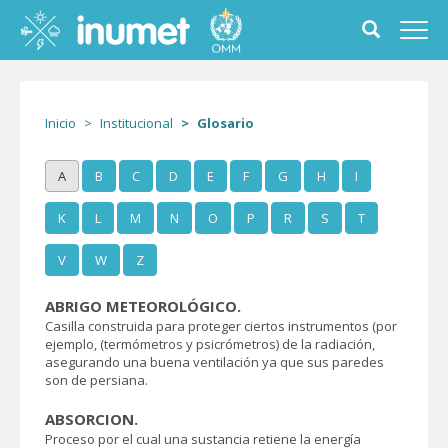
Pasar
al
Toggle
Toggl
contenido
search
navig
principal
form
Inicio
Institucional
Glosario
A
B
C
D
E
F
G
H
I
K
L
M
N
O
P
R
S
T
V
W
Z
ABRIGO METEOROLÓGICO.
Casilla construida para proteger ciertos instrumentos (por
ejemplo, (termómetros y psicrómetros) de la radiación,
asegurando una buena ventilación ya que sus paredes
son de persiana.
ABSORCION.
Proceso por el cual una sustancia retiene la energía