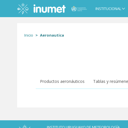
Pasar
al
INSTITUCIONAL
Main
contenido
navigation
principal
Inicio
Aeronautica
Productos aeronáuticos
Tablas y resúmene
INSTITUTO URUGUAYO DE METEOROLOGÍA