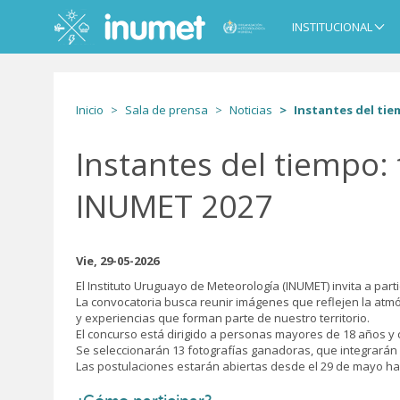
Pasar
al
INSTITUCIONAL
Main
contenido
navigation
principal
Inicio
Sala de prensa
Noticias
Instantes del tie
Instantes del tiempo:
INUMET 2027
Vie, 29-05-2026
El Instituto Uruguayo de Meteorología (INUMET) invita a parti
La convocatoria busca reunir imágenes que reflejen la atmós
y experiencias que forman parte de nuestro territorio.
El concurso está dirigido a personas mayores de 18 años y 
Se seleccionarán 13 fotografías ganadoras, que integrarán
Las postulaciones estarán abiertas desde el 29 de mayo has